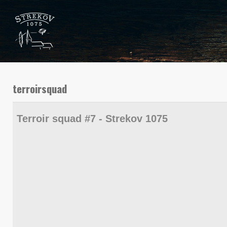
terroirsquad
Terroir squad #7 - Strekov 1075